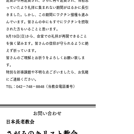
延長から再延長され、さらに再々延長され、当初思
っていたより礼拝に集まれない期間がはるかに長引
きました。しかし、この期間にワクチン接種も進み
んでいます。皆さんの中にもすでにワクチンを摂取
された方もいることと思います。
9月19日(日)から、会堂での礼拝が再開できること
を強く望みます。皆さんの信仰が守られるように絶
えず祈っています。
皆さんのご理解とお祈りをよろしくお願い致しま
す。
特別な祈祷課題や
不明な点ございましたら、お気軽
にご連絡ください。
TEL：042－748－8848（当教会電話番号）
お問い合わせ
​日本長老教会
​さがみのキリスト教会