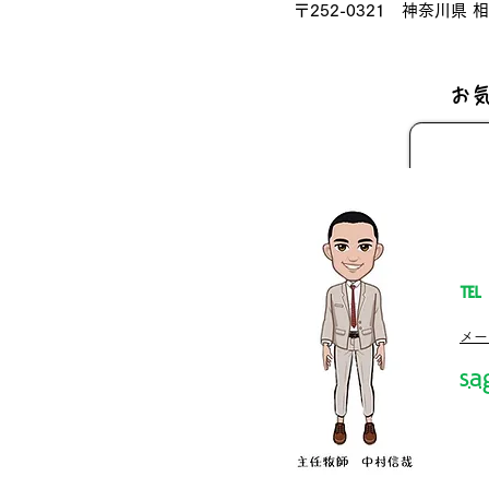
〒252-0321 神奈川県 
お
℡
​メ
sa