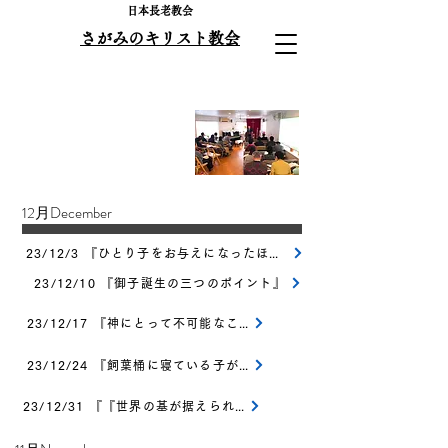
​日本長老教会
さがみのキリスト教会
​２０２3年度礼拝説教集
​12月December
23/12/3 『ひとり子をお与えになったほどに』
23/12/10 『御子誕生の三つのポイント』
23/12/17 『神にとって不可能なことはない
23/12/24 『飼葉桶に寝ている子が』
23/12/31 『『世界の基が据えられる前から』